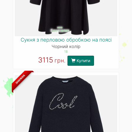
***
Бестселер
Сукня з перловою обробкою на поясі
Чорний колір
18
3115
грн.
Купити
ЗНИЖКА