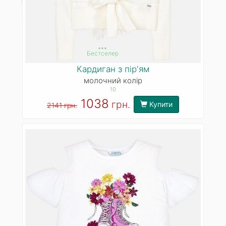
***
Бестселер
Кардиган з пір'ям
молочний колір
10
1038
грн.
Купити
2141 грн.