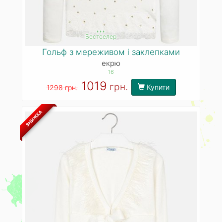
***
Бестселер
Гольф з мереживом і заклепками
екрю
16
1019
грн.
Купити
1298 грн.
ЗНИЖКА