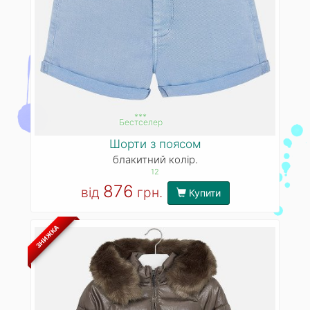
***
Бестселер
Шорти з поясом
блакитний колір.
12
876
від
грн.
Купити
ЗНИЖКА