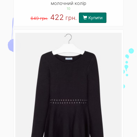
молочний колір
10
422
грн.
Купити
649 грн.