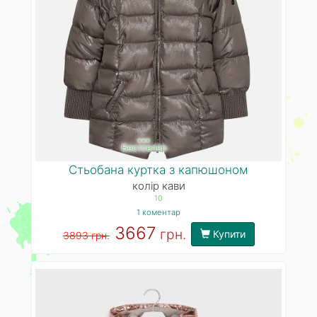
***
Бестселер
Стьобана куртка з капюшоном
колір кави
10
1 коментар
3667
грн.
Купити
3893 грн.