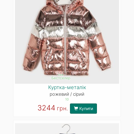
***
Бестселер
Куртка-металік
рожевий / сірий
10
3244
грн.
Купити