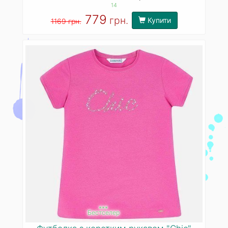
14
779
грн.
Купити
1169 грн.
***
Бестселер