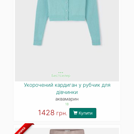
***
Бестселер
Укорочений кардиган у рубчик для
дівчинки
аквамарин
18
1428
грн.
Купити
ЗНИЖКА