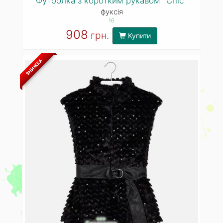
Футболка з коротким рукавом "Chic"
фуксія
16
908
грн.
Купити
ЗНИЖКА
***