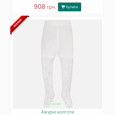
908
грн.
Купити
ЗНИЖКА
***
Бестселер
Ажурні колготи