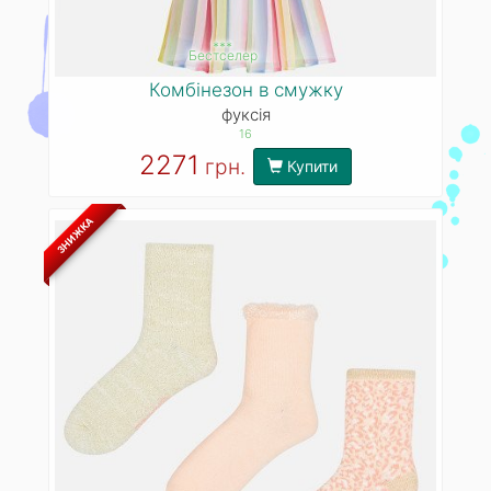
***
Бестселер
Комбінезон в смужку
фуксія
16
2271
грн.
Купити
ЗНИЖКА