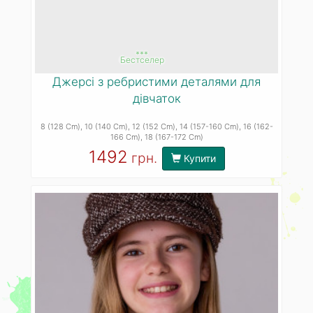
***
Бестселер
Джерсі з ребристими деталями для
дівчаток
8 (128 Cm)
, 10 (140 Cm)
, 12 (152 Cm)
, 14 (157-160 Cm)
, 16 (162-
166 Cm)
, 18 (167-172 Cm)
1492
грн.
Купити