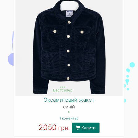
***
Бестселер
Оксамитовий жакет
синій
8
1 коментар
2050
грн.
Купити