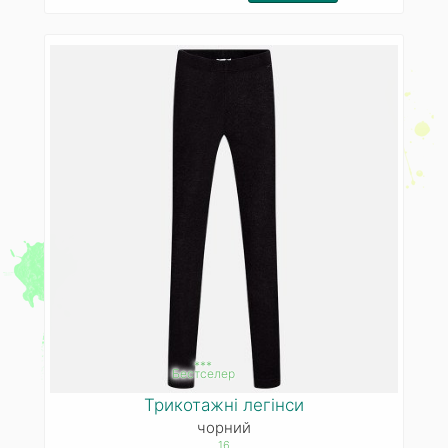
***
Бестселер
Трикотажні легінси
чорний
16