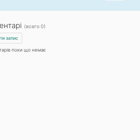
ентарі
(всего 0)
ти запис
тарів поки що немає