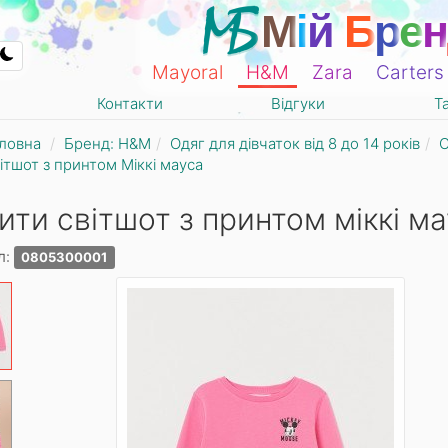
М
і
й
Б
р
е
н
Mayoral
Н&М
Zara
Carters
Контакти
Відгуки
Т
ловна
Бренд: Н&М
Одяг для дівчаток від 8 до 14 років
С
ітшот з принтом Міккі мауса
ити світшот з принтом міккі м
л:
0805300001