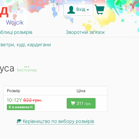
д
Вхід
Wojcik
аблиці розмірів
Зворотній зв'язок
ветри, худі, кардигани
ауса
***
Бестселер
Розмір
Ціна
10-12Y
622 грн.
311
грн.
Є в наявності
Керівництво по вибору розмірів