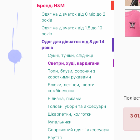
Бренд: Н&М
Одяг на дівчаток від 0 міс до 2
років
Одяг на дівчаток від 1,5 до 10
років
Одяг для дівчаток від 8 до 14
років
Сукні, туніки, спідниці
Светри, худі, кардигани
Топи, блузи, сорочки з
короткими рукавами
Брюки, легінси, шорти,
комбінезони
Поліес
Білизна, піжами
Головні убори та аксесуари
Шкарпетки, колготки
З 0
Купальники
Спортивний одяг і аксесуари
Взуття