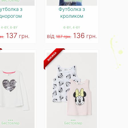
Бестселер
Бестселер
утболка з
Футболка з
днорогом
кроликом
4-6Y
, 6-8Y
6-8Y
, 4-6Y
137
136
грн.
від
грн.
рн.
187 грн.
ЗНИЖКА
***
***
Бестселер
Бестселер