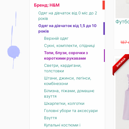
Бренд: Н&М
Одяг на дівчаток від 0 міс до 2
років
Футбо
Одяг на дівчаток від 1,5 до 10
років
Верхній одяг
187 
Сукні, комплекти, спідниці
Топи, блузи, сорочки з
короткими рукавами
ЗНИЖКА
Светри, кардигани,
толстовки
Штани, джинси, легінси,
комбінезони
Білизна, піжами, домашнє
взуття
Шкарпетки, колготки
Головні убори та аксесуари
Взуття
Купальні костюми і