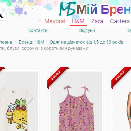
М
і
й
Б
р
е
н
Mayoral
Н&М
Zara
Carters
Контакти
Відгуки
Т
ловна
Бренд: Н&М
Одяг на дівчаток від 1,5 до 10 років
пи, блузи, сорочки з короткими рукавами
ЗНИЖКА
ЗНИЖКА