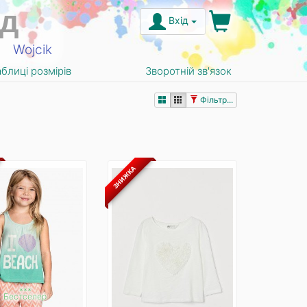
д
Вхід
Wojcik
аблиці розмірів
Зворотній зв'язок
Фільтр...
ЗНИЖКА
***
Бестселер