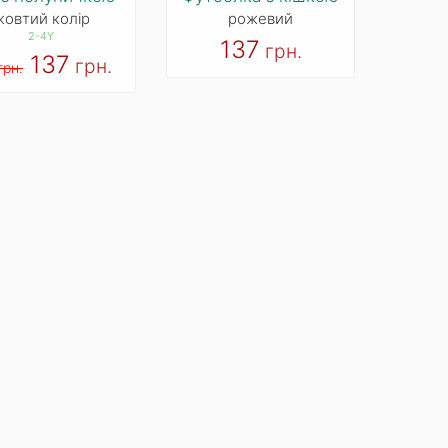
жовтий колір
рожевий
2-4Y
137
грн.
137
грн.
грн.