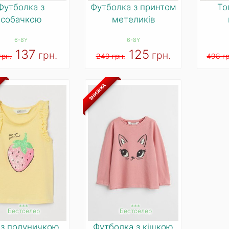
Футболка з
Футболка з принтом
То
собачкою
метеликів
6-8Y
6-8Y
137
125
грн.
грн.
грн.
249 грн.
498 гр
ЗНИЖКА
***
***
Бестселер
Бестселер
 з полуничкою
Футболка з кішкою