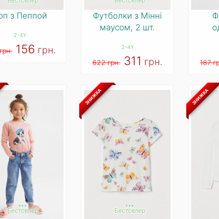
Бестселер
Бестселер
оп з Пеппой
Футболки з Мінні
Ф
маусом, 2 шт.
о
2-4Y
156
2-4Y
грн.
грн.
311
грн.
622 грн.
187 г
ЗНИЖКА
ЗНИЖКА
***
***
Бестселер
Бестселер