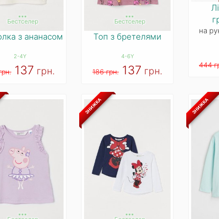
Лі
***
***
г
Бестселер
Бестселер
на ру
лка з ананасом
Топ з бретелями
2-4Y
4-6Y
444 г
137
137
грн.
грн.
грн.
186 грн.
ЗНИЖКА
ЗНИЖКА
***
***