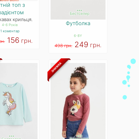
тній топ з
***
радієнтом
Бестселер
кавах крильця.
Футболка
4-6 Років
1 коментар
6-8Y
156
грн.
рн.
249
грн.
498 грн.
ЗНИЖКА
***
***