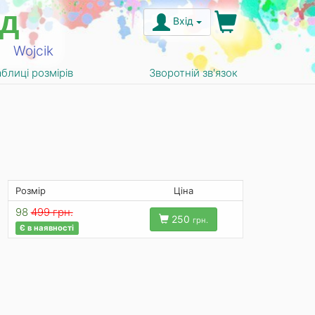
д
Вхід
Wojcik
аблиці розмірів
Зворотній зв'язок
Розмір
Ціна
98
499 грн.
250
грн.
Є в наявності