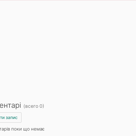
ентарі
(всего 0)
ти запис
тарів поки що немає