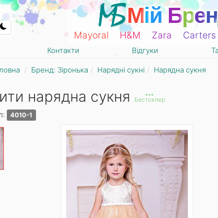
М
і
й
Б
р
е
н
Mayoral
Н&М
Zara
Carters
Контакти
Відгуки
Т
ловна
Бренд: Зіронька
Нарядні сукні
Нарядна сукня
ити нарядна сукня
***
Бестселер
л:
4010-1