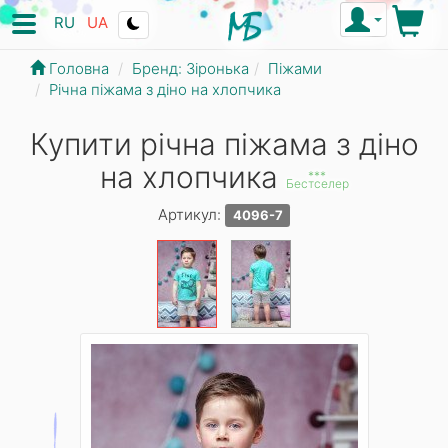
RU
UA
Головна
Бренд: Зіронька
Піжами
Річна піжама з діно на хлопчика
Купити річна піжама з діно
на хлопчика
***
Бестселер
Артикул:
4096-7