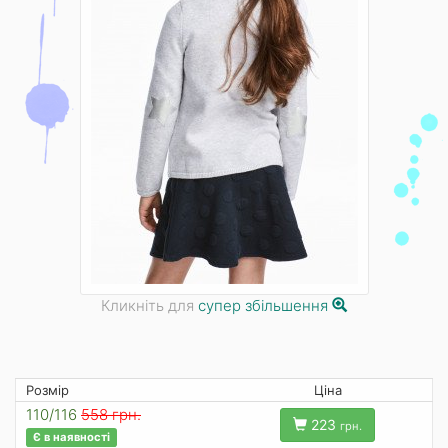
Кликніть для
супер збільшення
Розмір
Ціна
110/116
558 грн.
223
грн.
Є в наявності