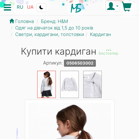
RU
UA
Головна
Бренд: Н&М
Одяг на дівчаток від 1,5 до 10 років
Светри, кардигани, толстовки
Кардиган
Купити кардиган
***
Бестселер
Артикул:
0506503002