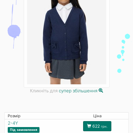
Кликніть для
супер збільшення
Розмір
Ціна
2-4Y
622
грн.
Під замовлення