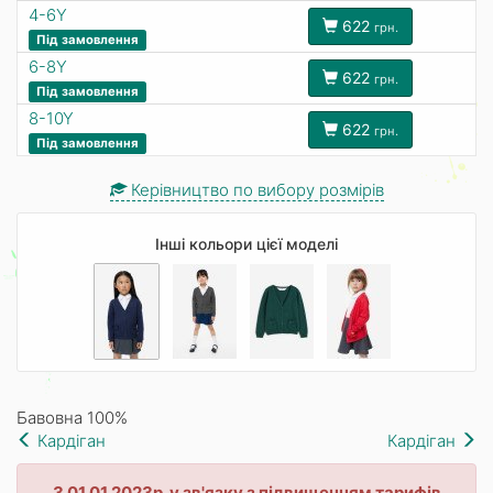
4-6Y
622
грн.
Під замовлення
6-8Y
622
грн.
Під замовлення
8-10Y
622
грн.
Під замовлення
Керівництво по вибору розмірів
Інші кольори цієї моделі
Бавовна 100%
Кардіган
Кардіган
З 01.01.2023р. у зв'язку з підвищенням тарифів