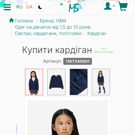
RU
UA
Головна
Бренд: Н&М
Одяг на дівчаток від 1,5 до 10 років
Светри, кардигани, толстовки
Кардіган
Купити кардіган
***
Бестселер
Артикул:
1167345001