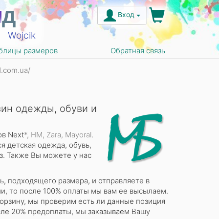
н
д
Вход
Wojcik
блицы размеров
Обратная связь
.com.ua/
зин одежды, обуви и
в Next
*, HM
, Zara, Mayoral
.
 детская одежда, обувь,
аз. Также Вы можете у нас
, подходящего размера, и отправляете в
ии, то после 100% оплаты мы вам ее высылаем.
 корзину, мы проверим есть ли данные позиция
осле 20% предоплаты, мы заказываем Вашу