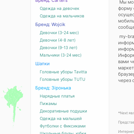
Бренд: Carters
Мы мож
форму 
Одежда на девочек
осущес
Одежда на мальчиков
мобиль
Бренд: Wojcik
сообщен
Девочки (3-24 мес)
my-bra
Девочки (4-8 лет)
информ
Девочки (9-13 лет)
информ
Информ
Мальчики (3-24 мес)
вами ч
Шапки
маркет
Головные уборы Tavitta
браузе
Головные уборы TUTU
через 
Бренд: Зіронька
Нарядные платья
Пижамы
Декоративные подушки
*Next яв
Одежда на малышей
Представ
Футболки с Фиксиками
Интерне
Школьные блузы, юбки