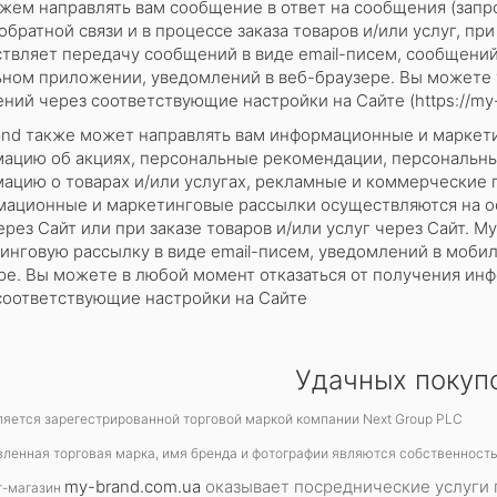
ем направлять вам сообщение в ответ на сообщения (запр
обратной связи и в процессе заказа товаров и/или услуг, пр
твляет передачу сообщений в виде email-писем, сообщений
ном приложении, уведомлений в веб-браузере. Вы можете 
ий через соответствующие настройки на Сайте (https://my-br
nd также может направлять вам информационные и маркети
ацию об акциях, персональные рекомендации, персональны
ацию о товарах и/или услугах, рекламные и коммерческие 
ационные и маркетинговые рассылки осуществляются на о
ерез Сайт или при заказе товаров и/или услуг через Сайт.
инговую рассылку в виде еmail-писем, уведомлений в моби
ре. Вы можете в любой момент отказаться от получения ин
соответствующие настройки на Сайте
Удачных покуп
ляется зарегестрированной торговой маркой компании Next Group PLC
ленная торговая марка, имя бренда и фотографии являются собственность
my-brand.com.ua
оказывает посреднические услуги 
т-магазин