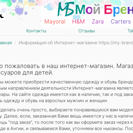
М
о
й
Б
р
е
Mayoral
Н&М
Zara
Carters
Контакты
Отзывы
Та
авная
Информация об Интернет-магазине https://my-brand
о пожаловать в наш интернет-магазин. Мага
суаров для детей.
вы можете приобрести качественную одежду и обувь брендо
ым направлением деятельности Интернет-магазина является
уары. На сайте одежда имеется как в наличии, так и под зак
ть одежду и обувь на взрослых мужчин и женщин
сделать очень просто, выбираете понравившуюся вам модель
у. Далее, если, заказанная Вами вещь имеется у нас в налич
ещь "под заказ", то после того как вы оформите заказ через
аде в Ангии, и связываемся Вами, уточняем все ньюансы. П