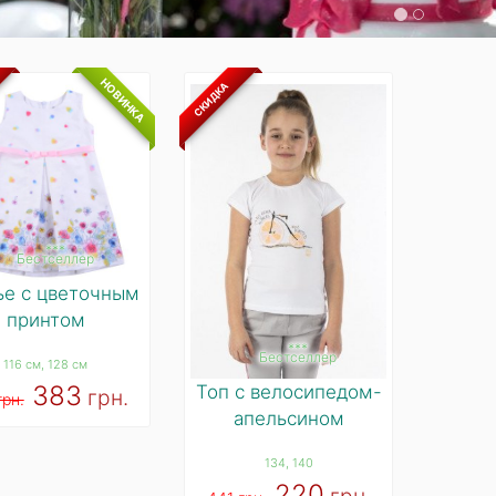
НОВИНКА
СКИДКА
***
Бестселлер
ье с цветочным
принтом
***
Бестселлер
116 см
, 128 см
383
Топ с велосипедом-
грн.
грн.
апельсином
134
, 140
220
грн.