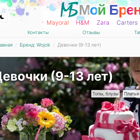
М
о
й
Б
р
е
Mayoral
Н&М
Zara
Carters
Контакты
Отзывы
Та
авная
Бренд: Wojcik
Девочки (9-13 лет)
евочки (9-13 лет)
Топы, блузы
Платья