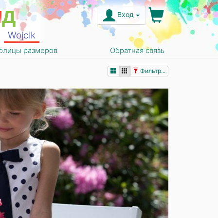
н
д
Вход
Wojcik
блицы размеров
Обратная связь
Фильтр...