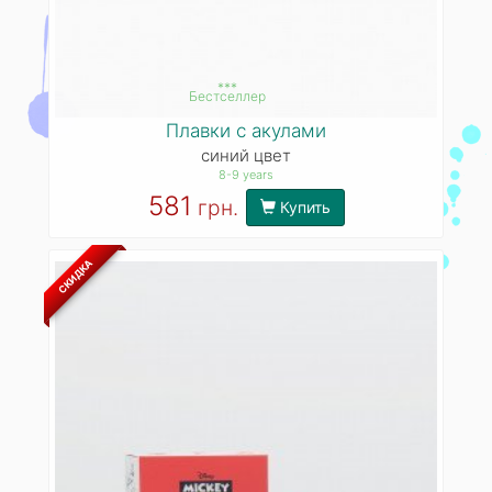
***
Бестселлер
Плавки с акулами
синий цвет
8-9 years
581
грн.
Купить
СКИДКА