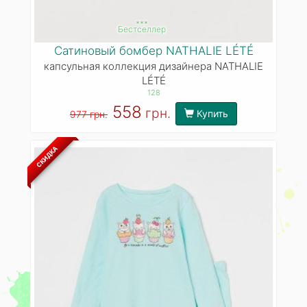
***
Бестселлер
Сатиновый бомбер NATHALIE LÉTÉ
капсульная коллекция дизайнера NATHALIE
LÉTÉ
128
558
грн.
Купить
977 грн.
СКИДКА