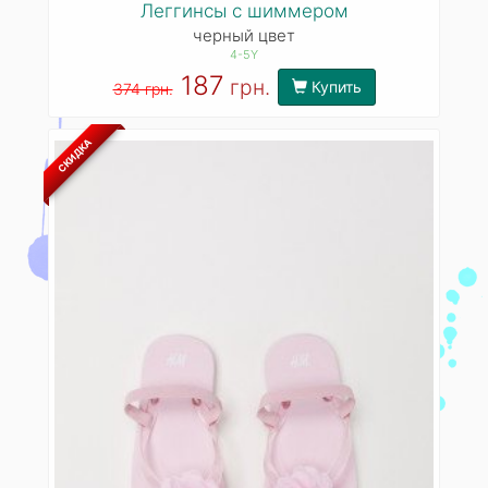
Леггинсы с шиммером
черный цвет
4-5Y
187
грн.
Купить
374 грн.
СКИДКА