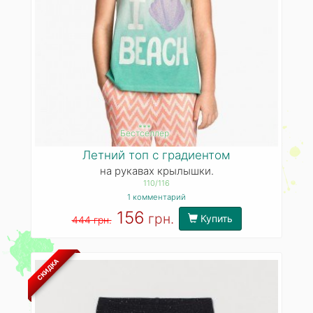
***
Бестселлер
Летний топ с градиентом
на рукавах крылышки.
110/116
1 комментарий
156
грн.
Купить
444 грн.
СКИДКА