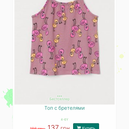
***
Бестселлер
Топ с бретелями
4-6Y
137
грн.
Купить
186 грн.