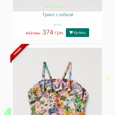
***
Бестселлер
Трико с юбкой
8-10Y
374
грн.
Купить
622 грн.
СКИДКА