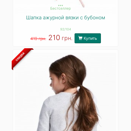
***
Бестселлер
Шапка ажурной вязки с бубоном
92/104
210
грн.
Купить
419 грн.
СКИДКА