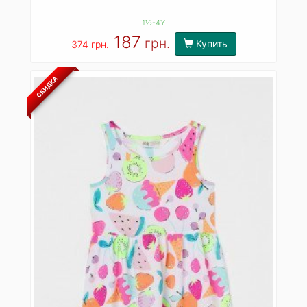
1½-4Y
187
грн.
Купить
374 грн.
СКИДКА