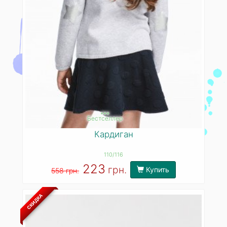
***
Бестселлер
Кардиган
110/116
223
грн.
Купить
558 грн.
СКИДКА