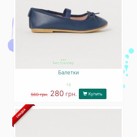
***
Бестселлер
Балетки
1.5
280
грн.
Купить
560 грн.
СКИДКА