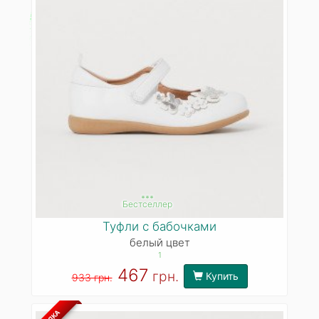
***
Бестселлер
Туфли с бабочками
белый цвет
1
467
грн.
Купить
933 грн.