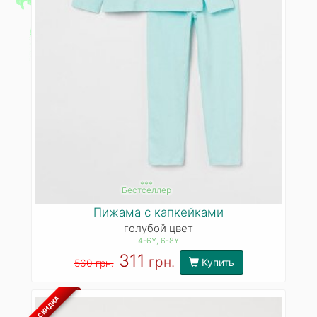
***
Бестселлер
Пижама с капкейками
голубой цвет
4-6Y
, 6-8Y
311
грн.
Купить
560 грн.
СКИДКА