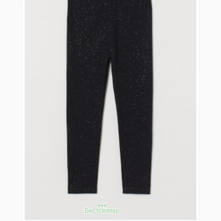
***
Бестселлер