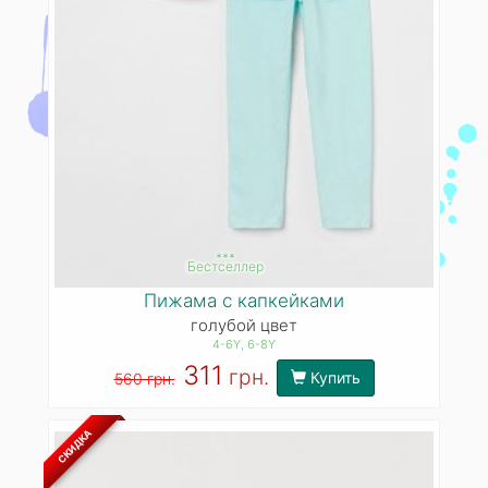
***
Бестселлер
Пижама с капкейками
голубой цвет
4-6Y
, 6-8Y
311
грн.
Купить
560 грн.
СКИДКА