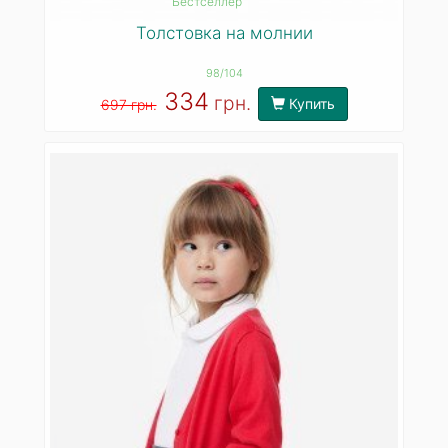
Бестселлер
Толстовка на молнии
98/104
334
грн.
Купить
697 грн.