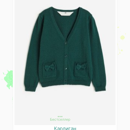
***
Бестселлер
Кардиган