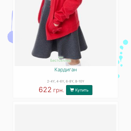
***
Бестселлер
Кардиган
2-4Y
, 4-6Y
, 6-8Y
, 8-10Y
622
грн.
Купить