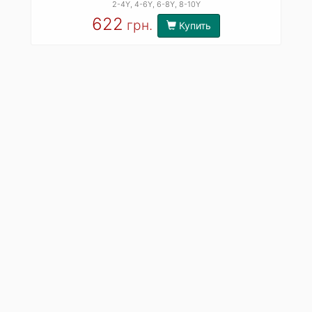
2-4Y
, 4-6Y
, 6-8Y
, 8-10Y
622
грн.
Купить