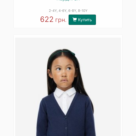
2-4Y
, 4-6Y
, 6-8Y
, 8-10Y
622
грн.
Купить