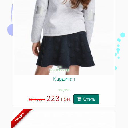
***
Бестселлер
Кардиган
110/116
223
грн.
Купить
558 грн.
СКИДКА