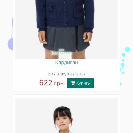
***
Бестселлер
Кардиган
2-4Y
, 4-6Y
, 6-8Y
, 8-10Y
622
грн.
Купить