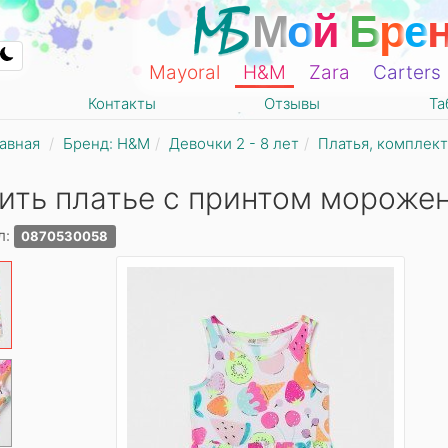
М
о
й
Б
р
е
Mayoral
Н&М
Zara
Carters
Контакты
Отзывы
Та
авная
Бренд: Н&М
Девочки 2 - 8 лет
Платья, комплект
ить платье с принтом мороже
л:
0870530058