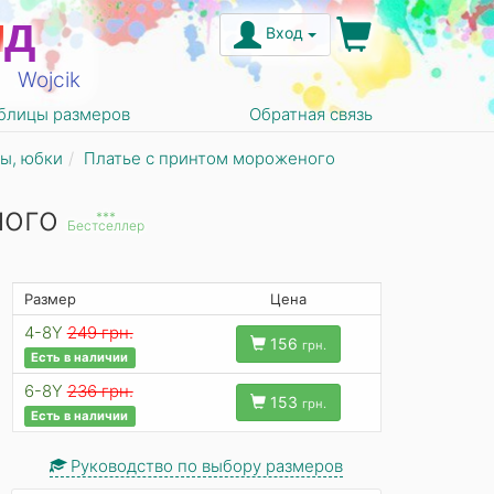
н
д
Вход
Wojcik
блицы размеров
Обратная связь
ы, юбки
Платье с принтом мороженого
ного
***
Бестселлер
Размер
Цена
4-8Y
249 грн.
156
грн.
Есть в наличии
6-8Y
236 грн.
153
грн.
Есть в наличии
Руководство по выбору размеров