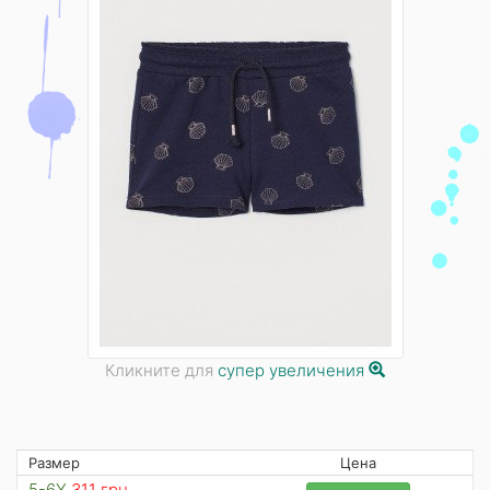
Кликните для
супер увеличения
Размер
Цена
5-6Y
311 грн.