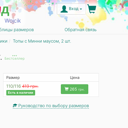
н
д
Вход
Wojcik
блицы размеров
Обратная связь
ники
Топы с Минни маусом, 2 шт.
.
***
Бестселлер
Размер
Цена
110/116
419 грн.
265
грн.
Есть в наличии
Руководство по выбору размеров