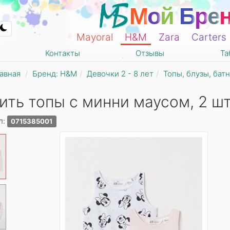
М
о
й
Б
р
е
Mayoral
Н&М
Zara
Carters
Контакты
Отзывы
Та
авная
Бренд: Н&М
Девочки 2 - 8 лет
Топы, блузы, бат
ить топы с минни маусом, 2 шт
л:
0715385001