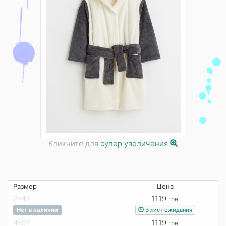
Кликните для
супер увеличения
Размер
Цена
2-4Y
1119
грн.
В лист ожидания
Нет в наличии
4-6Y
1119
грн.