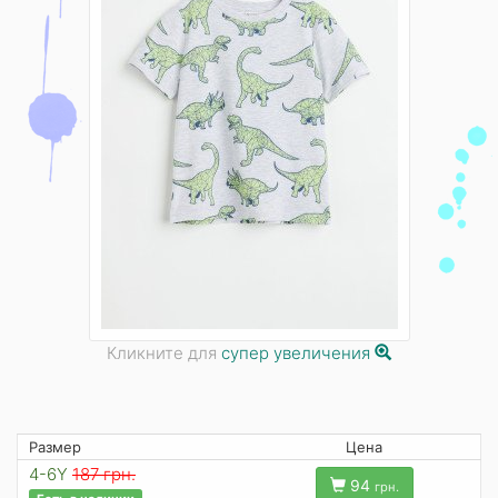
Кликните для
супер увеличения
Размер
Цена
4-6Y
187 грн.
94
грн.