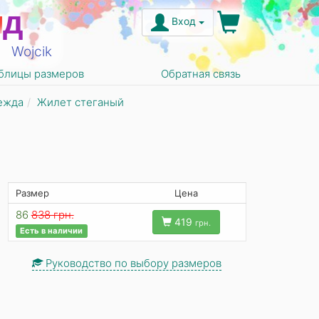
н
д
Вход
Wojcik
блицы размеров
Обратная связь
ежда
Жилет стеганый
Размер
Цена
86
838 грн.
419
грн.
Есть в наличии
Руководство по выбору размеров