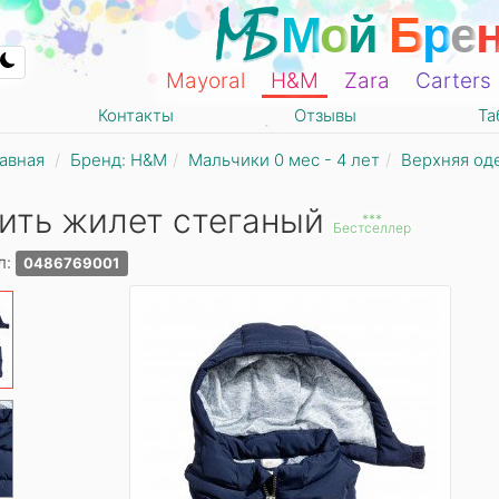
М
о
й
Б
р
е
Mayoral
Н&М
Zara
Carters
Контакты
Отзывы
Та
авная
Бренд: Н&М
Мальчики 0 мес - 4 лет
Верхняя од
ить жилет стеганый
***
Бестселлер
л:
0486769001