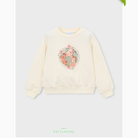
***
Бестселлер