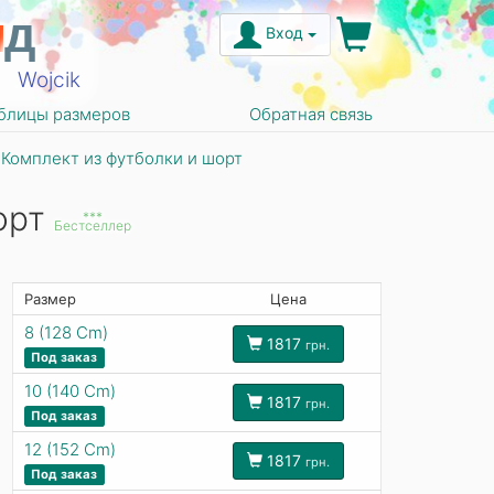
н
д
Вход
Wojcik
блицы размеров
Обратная связь
Комплект из футболки и шорт
орт
***
Бестселлер
Размер
Цена
8 (128 Cm)
1817
грн.
Под заказ
10 (140 Cm)
1817
грн.
Под заказ
12 (152 Cm)
1817
грн.
Под заказ