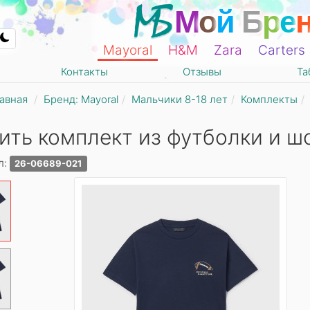
М
о
й
Б
р
е
Mayoral
Н&М
Zara
Carters
Контакты
Отзывы
Та
авная
Бренд: Mayoral
Мальчики 8-18 лет
Комплекты
ить комплект из футболки и ш
л:
26-06689-021