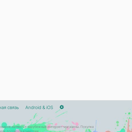
ая связь
Android & iOS
оваров являются зарубежные интернет-магазины. Покупка
виях договора комиссии.