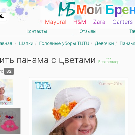
М
о
й
Б
р
е
Mayoral
Н&М
Zara
Carters
Контакты
Отзывы
Та
авная
Шапки
Головные уборы TUTU
Девочки
Панама
ить панама с цветами
***
Бестселлер
л:
82