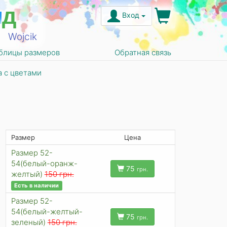
н
д
Вход
Wojcik
блицы размеров
Обратная связь
 с цветами
Размер
Цена
Размер 52-
54(белый-оранж-
75
грн.
желтый)
150 грн.
Есть в наличии
Размер 52-
54(белый-желтый-
75
грн.
зеленый)
150 грн.