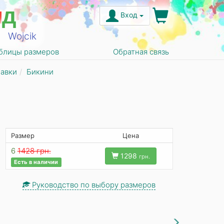
н
д
Вход
Wojcik
блицы размеров
Обратная связь
лавки
Бикини
Размер
Цена
6
1428 грн.
1298
грн.
Есть в наличии
Руководство по выбору размеров