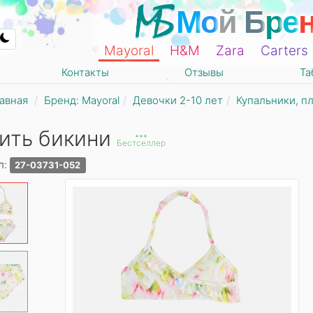
М
о
й
Б
р
е
Mayoral
Н&М
Zara
Carters
Контакты
Отзывы
Та
авная
Бренд: Mayoral
Девочки 2-10 лет
Купальники, п
ить бикини
***
Бестселлер
л:
27-03731-052