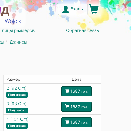
н
д
Вход
Wojcik
блицы размеров
Обратная связь
сы
Джинсы
Размер
Цена
2 (92 Cm)
1687
грн.
Под заказ
3 (98 Cm)
1687
грн.
Под заказ
4 (104 Cm)
1687
грн.
Под заказ