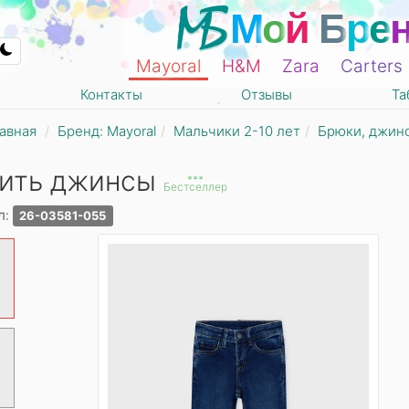
М
о
й
Б
р
е
Mayoral
Н&М
Zara
Carters
Контакты
Отзывы
Та
авная
Бренд: Mayoral
Мальчики 2-10 лет
Брюки, джин
пить джинсы
***
Бестселлер
л:
26-03581-055