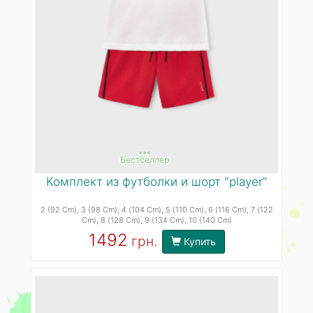
***
Бестселлер
Комплект из футболки и шорт "player"
2 (92 Cm)
, 3 (98 Cm)
, 4 (104 Cm)
, 5 (110 Cm)
, 6 (116 Cm)
, 7 (122
Cm)
, 8 (128 Cm)
, 9 (134 Cm)
, 10 (140 Cm)
1492
грн.
Купить