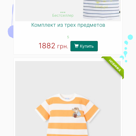
***
Бестселлер
Комплект из трех предметов
5
1882
грн.
Купить
НОВИНКА