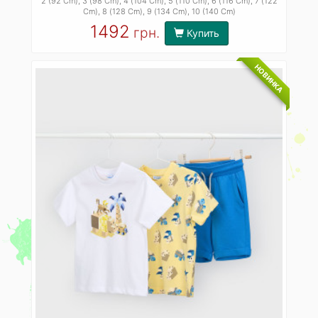
2 (92 Cm)
, 3 (98 Cm)
, 4 (104 Cm)
, 5 (110 Cm)
, 6 (116 Cm)
, 7 (122
Cm)
, 8 (128 Cm)
, 9 (134 Cm)
, 10 (140 Cm)
1492
грн.
Купить
НОВИНКА