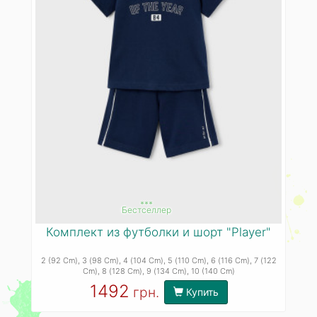
***
Бестселлер
Комплект из футболки и шорт "Player"
2 (92 Cm)
, 3 (98 Cm)
, 4 (104 Cm)
, 5 (110 Cm)
, 6 (116 Cm)
, 7 (122
Cm)
, 8 (128 Cm)
, 9 (134 Cm)
, 10 (140 Cm)
1492
грн.
Купить