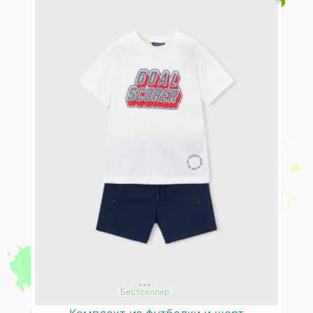
***
Бестселлер