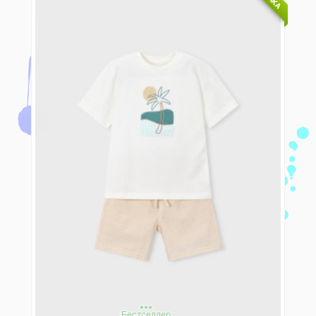
***
Бестселлер