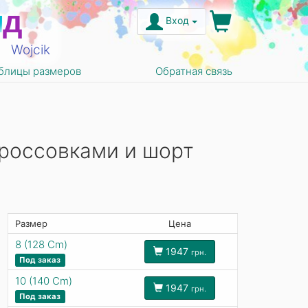
н
д
Вход
Wojcik
блицы размеров
Обратная связь
кроссовками и шорт
Размер
Цена
8 (128 Cm)
1947
грн.
Под заказ
10 (140 Cm)
1947
грн.
Под заказ