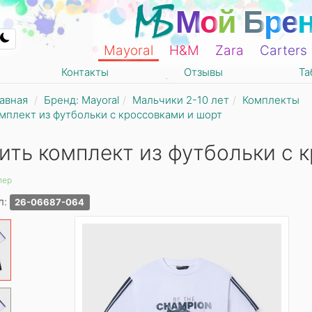
М
о
й
Б
р
е
Mayoral
Н&М
Zara
Carters
Контакты
Отзывы
Та
авная
Бренд: Mayoral
Мальчики 2-10 лет
Комплекты
мплект из футбольки с кроссовками и шорт
ить комплект из футбольки с 
лер
л:
26-06687-064