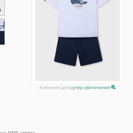
Кликните для
супер увеличения
ка: 100% хлопок