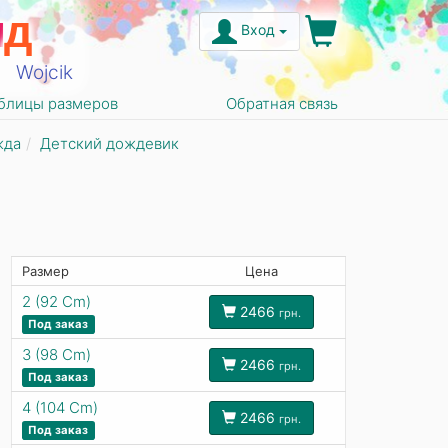
н
д
Вход
Wojcik
блицы размеров
Обратная связь
жда
Детский дождевик
Размер
Цена
2 (92 Cm)
2466
грн.
Под заказ
3 (98 Cm)
2466
грн.
Под заказ
4 (104 Cm)
2466
грн.
Под заказ