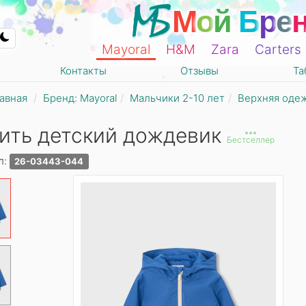
М
о
й
Б
р
е
Mayoral
Н&М
Zara
Carters
Контакты
Отзывы
Та
авная
Бренд: Mayoral
Мальчики 2-10 лет
Верхняя оде
ить детский дождевик
***
Бестселлер
л:
26-03443-044