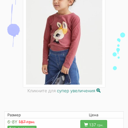
Кликните для
супер увеличения
Размер
Цена
6-8Y
187 грн.
137
грн.