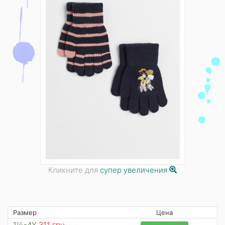
Кликните для
супер увеличения
Размер
Цена
1½-4Y
311 грн.